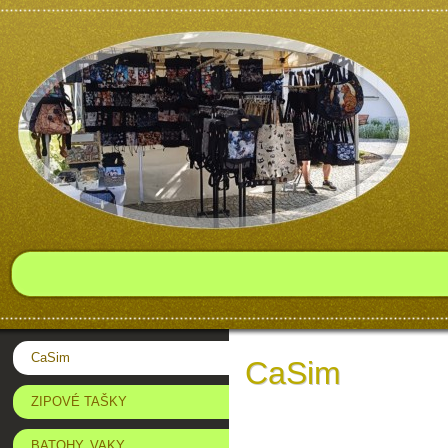
CaSim
CaSim
ZIPOVÉ TAŠKY
BATOHY, VAKY