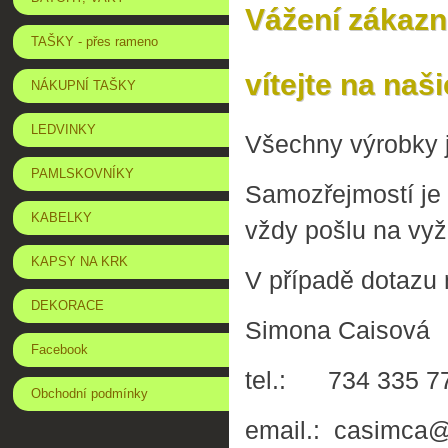
Vážení zákazní
TAŠKY - přes rameno
vítejte na naš
NÁKUPNÍ TAŠKY
LEDVINKY
Všechny výrobky j
PAMLSKOVNÍKY
Samozřejmostí je 
KABELKY
vždy pošlu na vy
KAPSY NA KRK
V případě dotazu 
DEKORACE
Simona Caisová
Facebook
tel.: 734 335 7
Obchodní podmínky
email.: casimca